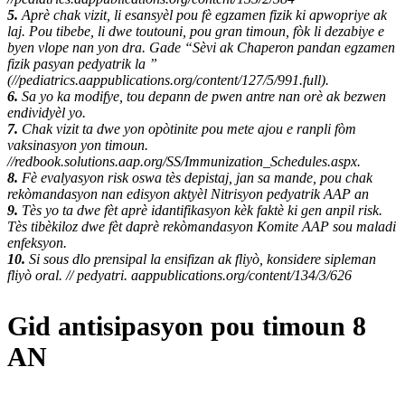
5.
Aprè chak vizit, li esansyèl pou fè egzamen fizik ki apwopriye ak
laj. Pou tibebe, li dwe toutouni, pou gran timoun, fòk li dezabiye e
byen vlope nan yon dra. Gade “Sèvi ak Chaperon pandan egzamen
fizik pasyan pedyatrik la ”
(//pediatrics.aappublications.org/content/127/5/991.full).
6.
Sa yo ka modifye, tou depann de pwen antre nan orè ak bezwen
endividyèl yo.
7.
Chak vizit ta dwe yon opòtinite pou mete ajou e ranpli fòm
vaksinasyon yon timoun.
//redbook.solutions.aap.org/SS/Immunization_Schedules.aspx.
8.
Fè evalyasyon risk oswa tès depistaj, jan sa mande, pou chak
rekòmandasyon nan edisyon aktyèl Nitrisyon pedyatrik AAP an
9.
Tès yo ta dwe fèt aprè idantifikasyon kèk faktè ki gen anpil risk.
Tès tibèkiloz dwe fèt daprè rekòmandasyon Komite AAP sou maladi
enfeksyon.
10.
Si sous dlo prensipal la ensifizan ak fliyò, konsidere sipleman
fliyò oral. // pedyatri. aappublications.org/content/134/3/626
Gid antisipasyon pou timoun 8
AN