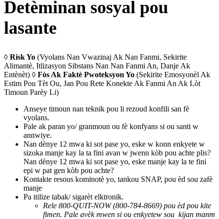
Detèminan sosyal pou
lasante
◊
Risk Yo
(Vyolans Nan Vwazinaj Ak Nan Fanmi, Sekirite
Alimantè, Itlizasyon Sibstans Nan Nan Fanmi An, Danje Ak
Entènèt) ◊
Fòs Ak Faktè Pwoteksyon Yo
(Sekirite Emosyonèl Ak
Estim Pou Tèt Ou, Jan Pou Rete Konekte Ak Fanmi An Ak Lòt
Timoun Parèy Li)
Anseye timoun nan teknik pou li rezoud konfili san fè
vyolans.
Pale ak paran yo/ granmoun ou fè konfyans si ou santi w
annwiye.
Nan dènye 12 mwa ki sot pase yo, eske w konn enkyete w
sizoka manje kay la ta fini avan w jwenn kòb pou achte plis?
Nan dènye 12 mwa ki sot pase yo, eske manje kay la te fini
epi w pat gen kòb pou achte?
Kontakte resous kominotè yo, tankou SNAP, pou èd sou zafè
manje
Pa itilize tabak/ sigarèt elktronik.
Rele 800-QUIT-NOW (800-784-8669) pou èd pou kite
fimen. Pale avèk mwen si ou enkyetew sou kijan manm