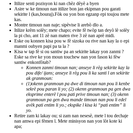
Itilize senti pozisyon ki nan chèz dèyè a byen
Asire w ke timoun nan itilize bon jan ekipman pou garati
sekirite l (kas,bouraj).Fòk ou yon bon egzanp epi toujou mete
kas.
Montre timoun nan naje; sipèvise li arebò dlo a.
Itilize krèm solèy; mete chapo; evite fè twòp tan deyò lè solèy
la pi cho, ant 11 zè nan maten rive 3 zè nan aprè midi.
Eske ou konnen kisa pou w fè sizoka ou rive nan kay la o epi
manmi oubyen papi pa ta la ?
Kisa w tap fè si ou santiw pa an sekirite lakay yon zanmi ?
Eske sa rive ke yon moun touchew nan yon fason ki fèw
santiw enkonfòtab?
Konnen zanmi timoun nan; anseye li règ sekirite kay la
pou dife/ ijans; anseye li règ pou li ka santi l an sekirite
ak granmoun:
(1)okenn granmoun pa dwe di timoun nan pou li kenbe
sekrè pou paran li yo; (2) okenn granmoun pa gen dwa
eksprime enterè l pou pati prive timoun nan; (3) okenn
granmoun pa gen dwa mande timoun nan pou li edel
avèk pati entim li yo.; ekspike l kisa ki “pati entim” li
yo.
Retire zam ki lakay ou; si zam nan nesesè, mete l tou dechaje
nan amwa epi fèmen l. Mete minisyon nan yon lòt kote ki
apa;