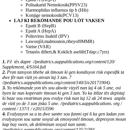
Polisakarid Nemokosik(PPSV23)
Haemophilus influenza tip b (Hib)
Konjige nemokosik(PCV13)
LAJ KI REKÒMANDE POU LÒT VAKSEN
Epatit B (HepB)
Epatit A (HepA)
Poliovirus Inaktif (IPV)
Lawoujòl,malmouton,ribeyol9MMR)
Varise (VAR)
Tetanòs difteri,& Koklich aselilè(Tdap:≥7yrs)
1.
Fè tès dapre //pediatrics.aappublications.org/content/120/
Supplement_4/S164.full
2.
Pran tansyon tibebe ak timoun ki gen kondisyon risk espesifik ta
dwe fèt nan vizit yo anvan laj 3 zan. 7
//pediatrics.aappublications.org/content/140/3/e20171904).
3.
Yo rekòmande yon tès sou akwite vizyèl nan laj 4 ak 5 ane, osi
byen ke nan koperativ timoun ki gen 3 zan. Yo ka itilize tès depistaj
ki baze sou enstriman pou evalye risk nan laj 12 ak 24 mwa anplis
de vizit yo de 3 zan jiska 5 ane. //pediatrics.aappublications. org /
content / 137/1 / e20153596
4.
Evalyasyon sa a ta dwe santre sou fanmi epi li ka gen ladan yon
evalyasyon sou sante sosyal ak emosyonèl timoun, depresyon moun
kap bay swen, ak detèminan sosyal nan sante.
//pediatrics.aappublications.org/content/135/2/384