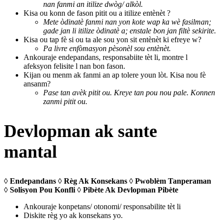
nan fanmi an itilize dwòg/ alkòl.
Kisa ou konn de fason pitit ou a itilize entènèt ?
Mete òdinatè fanmi nan yon kote wap ka wè fasilman;
gade jan li itilize òdinatè a; enstale bon jan filtè sekirite.
Kisa ou tap fè si ou ta ale sou yon sit entènèt ki efreye w?
Pa livre enfòmasyon pèsonèl sou entènèt.
Ankouraje endepandans, responsabiite tèt li, montre l
afeksyon felisite l nan bon fason.
Kijan ou menm ak fanmi an ap tolere youn lòt. Kisa nou fè
ansanm?
Pase tan avèk pitit ou. Kreye tan pou nou pale. Konnen
zanmi pitit ou.
Devlopman ak sante
mantal
◊ Endepandans ◊ Règ Ak Konsekans ◊ Pwoblèm Tanperaman
◊ Solisyon Pou Konfli ◊ Pibète Ak Devlopman Pibète
Ankouraje konpetans/ otonomi/ responsabilite tèt li
Diskite règ yo ak konsekans yo.