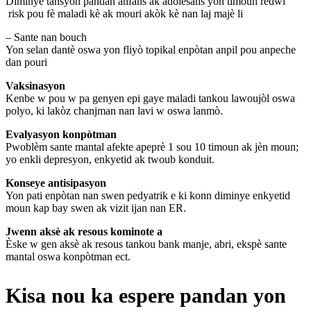
Diminye tansyon pandan anfans ak adolesans yon timoun redwi
risk pou fè maladi kè ak mouri akòk kè nan laj majè li
– Sante nan bouch
Yon selan dantè oswa yon fliyò topikal enpòtan anpil pou anpeche
dan pouri
Vaksinasyon
Kenbe w pou w pa genyen epi gaye maladi tankou lawoujòl oswa
polyo, ki lakòz chanjman nan lavi w oswa lanmò.
Evalyasyon konpòtman
Pwoblèm sante mantal afekte apeprè 1 sou 10 timoun ak jèn moun;
yo enkli depresyon, enkyetid ak twoub konduit.
Konseye antisipasyon
Yon pati enpòtan nan swen pedyatrik e ki konn diminye enkyetid
moun kap bay swen ak vizit ijan nan ER.
Jwenn aksè ak resous kominote a
Èske w gen aksè ak resous tankou bank manje, abri, ekspè sante
mantal oswa konpòtman ect.
Kisa nou ka espere pandan yon