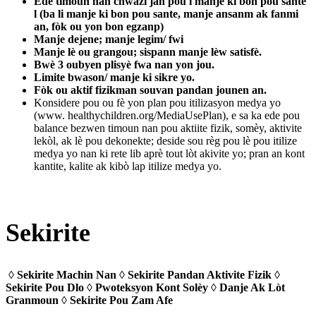
Ede timoun nan chwazi jan pou l manje ki bon pou sante
l (ba li manje ki bon pou sante, manje ansanm ak fanmi
an, fòk ou yon bon egzanp)
Manje dejene; manje legim/ fwi
Manje lè ou grangou; sispann manje lèw satisfè.
Bwè 3 oubyen plisyè fwa nan yon jou.
Limite bwason/ manje ki sikre yo.
Fòk ou aktif fizikman souvan pandan jounen an.
Konsidere pou ou fè yon plan pou itilizasyon medya yo
(www. healthychildren.org/MediaUsePlan), e sa ka ede pou
balance bezwen timoun nan pou aktiite fizik, somèy, aktivite
lekòl, ak lè pou dekonekte; deside sou règ pou lè pou itilize
medya yo nan ki rete lib aprè tout lòt akivite yo; pran an kont
kantite, kalite ak kibò lap itilize medya yo.
Sekirite
◊ Sekirite Machin Nan ◊ Sekirite Pandan Aktivite Fizik ◊
Sekirite Pou Dlo ◊ Pwoteksyon Kont Solèy ◊ Danje Ak Lòt
Granmoun ◊ Sekirite Pou Zam Afe