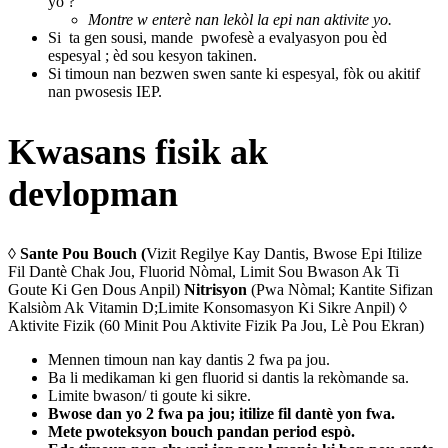
yo ?
Montre w enterè nan lekòl la epi nan aktivite yo.
Si ta gen sousi, mande pwofesè a evalyasyon pou èd
espesyal ; èd sou kesyon takinen.
Si timoun nan bezwen swen sante ki espesyal, fòk ou akitif
nan pwosesis IEP.
Kwasans fisik ak
devlopman
◊
Sante Pou Bouch (
Vizit Regilye Kay Dantis, Bwose Epi Itilize
Fil Dantè Chak Jou, Fluorid Nòmal, Limit Sou Bwason Ak Ti
Goute Ki Gen Dous Anpil)
Nitrisyon
(Pwa Nòmal; Kantite Sifizan
Kalsiòm Ak Vitamin D;Limite Konsomasyon Ki Sikre Anpil) ◊
Aktivite Fizik (60 Minit Pou Aktivite Fizik Pa Jou, Lè Pou Ekran)
Mennen timoun nan kay dantis 2 fwa pa jou.
Ba li medikaman ki gen fluorid si dantis la rekòmande sa.
Limite bwason/ ti goute ki sikre.
Bwose dan yo 2 fwa pa jou; itilize fil dantè yon fwa.
Mete pwoteksyon bouch pandan period espò.