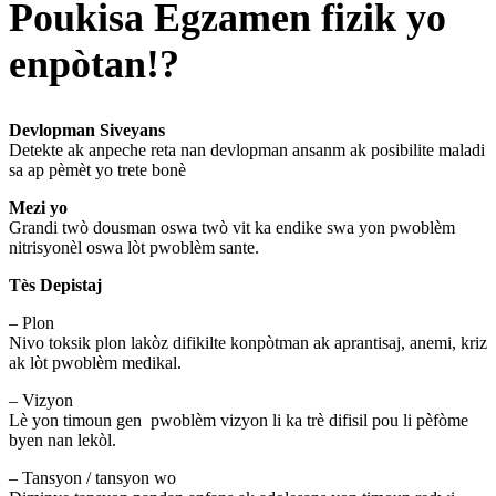
Poukisa Egzamen fizik yo
enpòtan!?
Devlopman Siveyans
Detekte ak anpeche reta nan devlopman ansanm ak posibilite maladi
sa ap pèmèt yo trete bonè
Mezi yo
Grandi twò dousman oswa twò vit ka endike swa yon pwoblèm
nitrisyonèl oswa lòt pwoblèm sante.
Tès Depistaj
– Plon
Nivo toksik plon lakòz difikilte konpòtman ak aprantisaj, anemi, kriz
ak lòt pwoblèm medikal.
– Vizyon
Lè yon timoun gen pwoblèm vizyon li ka trè difisil pou li pèfòme
byen nan lekòl.
– Tansyon / tansyon wo