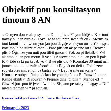
Objektif pou konsiltasyon
timoun 8 AN
◌ Genyen douse ak pasyans ◌ Domi plis ◌ Fè yon bidjè ◌ Kite tout
travay ou nan biro a ◌ Fokalize w sou pran swen tèt ou ◌ Medite ak
tout fanmi an ◌ Jwenn yon jan pou degaje emosyon ou ◌ Yon espas
kote moun pa itilize telefòn ◌ Pase plis tan ak patenè ou ◌ Benyen
plis ◌ Õganize yon nuit pou tifi/ti gason ◌ Fòk ou pi fleksib ◌ Wè
ak timoun lan pou moun li ye a ◌ Anseye timoun ou an pou li pale
fò ◌ Ede sa ki pa kapab yo ◌ Bwè plis dlo ◌ Konsakre 30 minit nan
jounen pou okipe zafè pèsonèl ou ◌ Bay tèt ou defi ◌ Fokalizew
sou ekspreyans, e non pa bagay yo ◌ Bay lasante priyorite ◌
Kòmanse oubyen fini pa dekroche yon diplòm ◌ Enfòmw tèt ou ◌
Kenbe ekilib ◌ Ri souvan ◌ Prepare dine pi plis ◌ Mande èd ◌
Chwazi jou pou fè jwèt “fwod” ◌ Sispann pè rate yon bagay ◌ Di “
mwen renmen w “ pi souvan.
Previous
Post
Egzamen Fizikal pou Timoun 7 AN – Powers Development Guide
post:
February 1, 2023