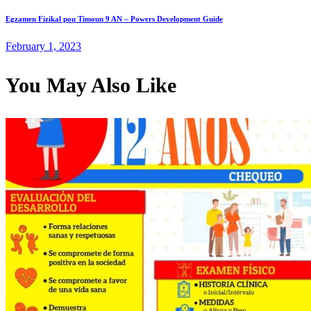
navigation
Next
Egzamen Fizikal pou Timoun 9 AN – Powers Development Guide
post:
February 1, 2023
You May Also Like