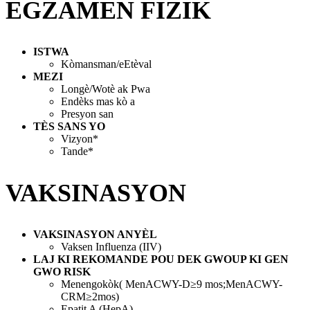
EGZAMEN FIZIK
ISTWA
Kòmansman/eEtèval
MEZI
Longè/Wotè ak Pwa
Endèks mas kò a
Presyon san
TЀS SANS YO
Vizyon*
Tande*
VAKSINASYON
VAKSINASYON ANYЀL
Vaksen Influenza (IIV)
LAJ KI REKOMANDE POU DEK GWOUP KI GEN
GWO RISK
Menengokòk( MenACWY-D≥9 mos;MenACWY-
CRM≥2mos)
Epatit A (HepA)