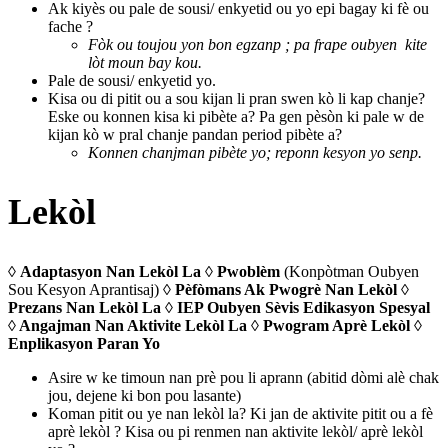
Ak kiyès ou pale de sousi/ enkyetid ou yo epi bagay ki fè ou
fache ?
Fòk ou toujou yon bon egzanp ; pa frape oubyen kite
lòt moun bay kou.
Pale de sousi/ enkyetid yo.
Kisa ou di pitit ou a sou kijan li pran swen kò li kap chanje?
Eske ou konnen kisa ki pibète a? Pa gen pèsòn ki pale w de
kijan kò w pral chanje pandan period pibète a?
Konnen chanjman pibète yo; reponn kesyon yo senp.
Lekòl
◊
Adaptasyon Nan Lekòl La ◊ Pwoblèm
(Konpòtman Oubyen
Sou Kesyon Aprantisaj)
◊ Pèfòmans Ak Pwogrè Nan Lekòl ◊
Prezans Nan Lekòl La ◊ IEP Oubyen Sèvis Edikasyon Spesyal
◊ Angajman Nan Aktivite Lekòl La ◊ Pwogram Aprè Lekòl ◊
Enplikasyon Paran Yo
Asire w ke timoun nan prè pou li aprann (abitid dòmi alè chak
jou, dejene ki bon pou lasante)
Koman pitit ou ye nan lekòl la? Ki jan de aktivite pitit ou a fè
aprè lekòl ? Kisa ou pi renmen nan aktivite lekòl/ aprè lekòl