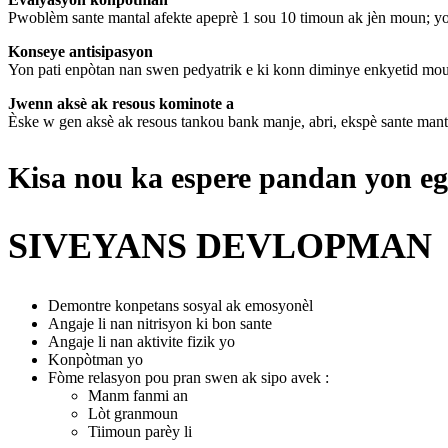
Pwoblèm sante mantal afekte apeprè 1 sou 10 timoun ak jèn moun; yo
Konseye antisipasyon
Yon pati enpòtan nan swen pedyatrik e ki konn diminye enkyetid mou
Jwenn aksè ak resous kominote a
Èske w gen aksè ak resous tankou bank manje, abri, ekspè sante man
Kisa nou ka espere pandan yon e
SIVEYANS DEVLOPMAN
Demontre konpetans sosyal ak emosyonèl
Angaje li nan nitrisyon ki bon sante
Angaje li nan aktivite fizik yo
Konpòtman yo
Fòme relasyon pou pran swen ak sipo avek :
Manm fanmi an
Lòt granmoun
Tiimoun parèy li