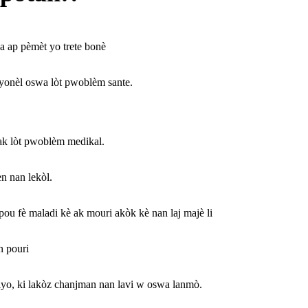
a ap pèmèt yo trete bonè
yonèl oswa lòt pwoblèm sante.
 ak lòt pwoblèm medikal.
n nan lekòl.
ou fè maladi kè ak mouri akòk kè nan laj majè li
n pouri
yo, ki lakòz chanjman nan lavi w oswa lanmò.