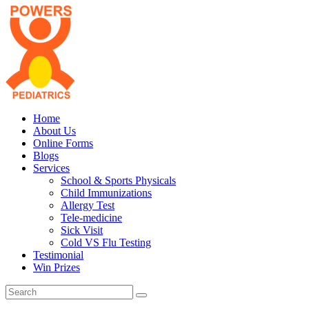
Home
About Us
Online Forms
Blogs
Services
School & Sports Physicals
Child Immunizations
Allergy Test
Tele-medicine
Sick Visit
Cold VS Flu Testing
Testimonial
Win Prizes