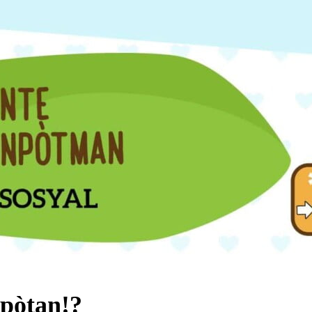
npòtan!?