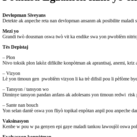
Devlopman Siveyans
Detekte ak anpeche reta nan devlopman ansanm ak posibilite maladi s
Mezi yo
Grandi twò dousman oswa twò vit ka endike swa yon pwoblèm nitris
Tès Depistaj
– Plon
Nivo toksik plon lakòz difikilte konpòtman ak aprantisaj, anemi, kriz
– Vizyon
Lè yon timoun gen pwoblèm vizyon li ka trè difisil pou li pèfòme bye
– Tansyon / tansyon wo
Diminye tansyon pandan anfans ak adolesans yon timoun redwi risk p
– Sante nan bouch
Yon selan dantè oswa yon fliyò topikal enpòtan anpil pou anpeche da
Vaksinasyon
Kenbe w pou w pa genyen epi gaye maladi tankou lawoujòl oswa pol
Evalyasyon konpòtman