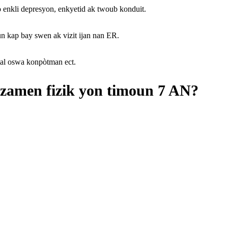
 enkli depresyon, enkyetid ak twoub konduit.
n kap bay swen ak vizit ijan nan ER.
tal oswa konpòtman ect.
gzamen fizik yon timoun 7 AN?