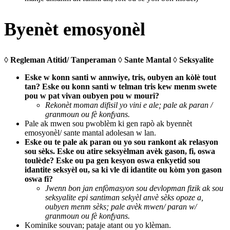
Byenèt emosyonèl
◊ Regleman Atitid/ Tanperaman ◊ Sante Mantal ◊ Seksyalite
Eske w konn santi w annwiye, tris, oubyen an kòlè tout
tan? Eske ou konn santi w telman tris kew menm swete
pou w pat vivan oubyen pou w mouri?
Rekonèt moman difisil yo vini e ale; pale ak paran /
granmoun ou fè konfyans.
Pale ak mwen sou pwoblèm ki gen rapò ak byennèt
emosyonèl/ sante mantal adolesan w lan.
Eske ou te pale ak paran ou yo sou rankont ak relasyon
sou sèks. Eske ou atire seksyèlman avèk gason, fi, oswa
toulède? Eske ou pa gen kesyon oswa enkyetid sou
idantite seksyèl ou, sa ki vle di idantite ou kòm yon gason
oswa fi?
Jwenn bon jan enfòmasyon sou devlopman fizik ak sou
seksyalite epi santiman sekyèl anvè sèks opoze a,
oubyen menm sèks; pale avèk mwen/ paran w/
granmoun ou fè konfyans.
Kominike souvan; pataje atant ou yo klèman.