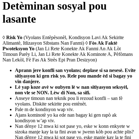
Detèminan sosyal pou
lasante
◊
Risk Yo
(Vyolans Entèpèsonèl, Kondisyon Lavi Ak Sekirite
Alimantè, Itlizasyon Sibstans Nan Fanmi) ◊
Fòs Ak Faktè
Pwoteksyon Yo
(Jan Li Rete Konekte Ak Fanmi An Ak Lòt
Timoun Parèy Li, Jan Li Rete Konekte Ak Kominote A, Pèfòmans
Nan Lekòl, Fè Fas Ak Strès Epi Pran Desizyon)
Aprann jere konfli san vyolans; deplase si sa nesesè. Evite
sitiyasyon ki gen risk yo. Rele pou mande èd si bagay yo
vin danjere.
Lè yap koze avè w oubyen lè w nan sitiyasyon seksyèl,
non vle se NON. Lèw di Non, sa sifi.
Anseye timoun nan teknik pou li rezoud konfli – san fè
vyolans. Diskite sekirite pou entènèt.
Pale m de kondisyon wap viv.
Ajans kominotè yo ka ede nan bagay ki gen rapò ak
kondisyon w’ap viv.
Nan dènye 12 mwa ki sot pase yo, eske w konn enkyete w
sizoka manje kay la ta fini avan w jwenn kòb pou achte plis?
Nan dènye 12 mwa ki sot pase yo, eske manje kay la te fini