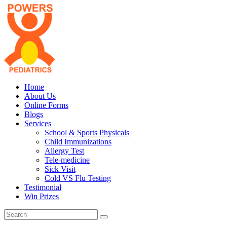
Home
About Us
Online Forms
Blogs
Services
School & Sports Physicals
Child Immunizations
Allergy Test
Tele-medicine
Sick Visit
Cold VS Flu Testing
Testimonial
Win Prizes