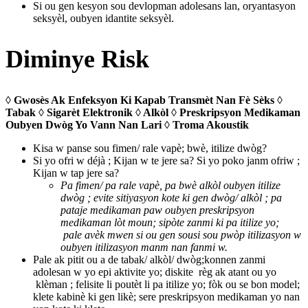
Si ou gen kesyon sou devlopman adolesans lan, oryantasyon
seksyèl, oubyen idantite seksyèl.
Diminye Risk
◊ Gwosès Ak Enfeksyon Ki Kapab Transmèt Nan Fè Sèks ◊
Tabak ◊ Sigarèt Elektronik ◊ Alkòl ◊ Preskripsyon Medikaman
Oubyen Dwòg Yo Vann Nan Lari ◊ Troma Akoustik
Kisa w panse sou fimen/ rale vapè; bwè, itilize dwòg?
Si yo ofri w déjà ; Kijan w te jere sa? Si yo poko janm ofriw ;
Kijan w tap jere sa?
Pa fimen/ pa rale vapè, pa bwè alkòl oubyen itilize
dwòg ; evite sitiyasyon kote ki gen dwòg/ alkòl ; pa
pataje medikaman paw oubyen preskripsyon
medikaman lòt moun; sipòte zanmi ki pa itilize yo;
pale avèk mwen si ou gen sousi sou pwòp itilizasyon w
oubyen itilizasyon manm nan fanmi w.
Pale ak pitit ou a de tabak/ alkòl/ dwòg;konnen zanmi
adolesan w yo epi aktivite yo; diskite règ ak atant ou yo
klèman ; felisite li poutèt li pa itilize yo; fòk ou se bon model;
klete kabinè ki gen likè; sere preskripsyon medikaman yo nan