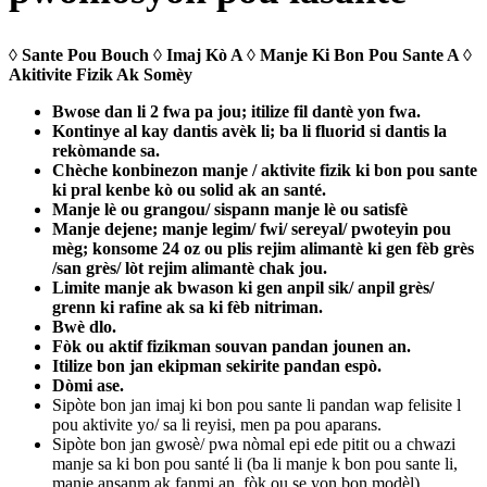
◊ Sante Pou Bouch ◊ Imaj Kò A ◊ Manje Ki Bon Pou Sante A ◊
Akitivite Fizik Ak Somèy
Bwose dan li 2 fwa pa jou; itilize fil dantè yon fwa.
Kontinye al kay dantis avèk li; ba li fluorid si dantis la
rekòmande sa.
Chèche konbinezon manje / aktivite fizik ki bon pou sante
ki pral kenbe kò ou solid ak an santé.
Manje lè ou grangou/ sispann manje lè ou satisfè
Manje dejene; manje legim/ fwi/ sereyal/ pwoteyin pou
mèg; konsome 24 oz ou plis rejim alimantè ki gen fèb grès
/san grès/ lòt rejim alimantè chak jou.
Limite manje ak bwason ki gen anpil sik/ anpil grès/
grenn ki rafine ak sa ki fèb nitriman.
Bwè dlo.
Fòk ou aktif fizikman souvan pandan jounen an.
Itilize bon jan ekipman sekirite pandan espò.
Dòmi ase.
Sipòte bon jan imaj ki bon pou sante li pandan wap felisite l
pou aktivite yo/ sa li reyisi, men pa pou aparans.
Sipòte bon jan gwosè/ pwa nòmal epi ede pitit ou a chwazi
manje sa ki bon pou santé li (ba li manje k bon pou sante li,
manje ansanm ak fanmi an, fòk ou se yon bon modèl)