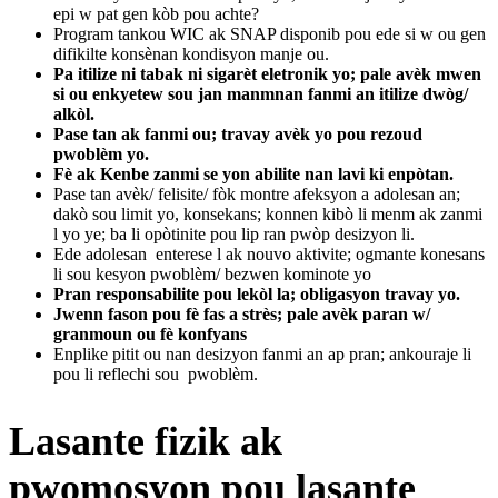
epi w pat gen kòb pou achte?
Program tankou WIC ak SNAP disponib pou ede si w ou gen
difikilte konsènan kondisyon manje ou.
Pa itilize ni tabak ni sigarèt eletronik yo; pale avèk mwen
si ou enkyetew sou jan manmnan fanmi an itilize dwòg/
alkòl.
Pase tan ak fanmi ou; travay avèk yo pou rezoud
pwoblèm yo.
Fè ak Kenbe zanmi se yon abilite nan lavi ki enpòtan.
Pase tan avèk/ felisite/ fòk montre afeksyon a adolesan an;
dakò sou limit yo, konsekans; konnen kibò li menm ak zanmi
l yo ye; ba li opòtinite pou lip ran pwòp desizyon li.
Ede adolesan enterese l ak nouvo aktivite; ogmante konesans
li sou kesyon pwoblèm/ bezwen kominote yo
Pran responsabilite pou lekòl la; obligasyon travay yo.
Jwenn fason pou fè fas a strès; pale avèk paran w/
granmoun ou fè konfyans
Enplike pitit ou nan desizyon fanmi an ap pran; ankouraje li
pou li reflechi sou pwoblèm.
Lasante fizik ak
pwomosyon pou lasante