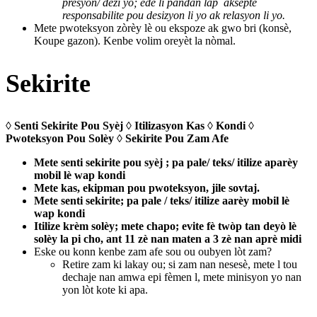
presyon/ dezi yo; ede li pandan lap aksepte
responsabilite pou desizyon li yo ak relasyon li yo.
Mete pwoteksyon zòrèy lè ou ekspoze ak gwo bri (konsè,
Koupe gazon). Kenbe volim oreyèt la nòmal.
Sekirite
◊ Senti Sekirite Pou Syèj ◊ Itilizasyon Kas ◊ Kondi ◊
Pwoteksyon Pou Solèy ◊ Sekirite Pou Zam Afe
Mete senti sekirite pou syèj ; pa pale/ teks/ itilize aparèy
mobil lè wap kondi
Mete kas, ekipman pou pwoteksyon, jile sovtaj.
Mete senti sekirite; pa pale / teks/ itilize aarèy mobil lè
wap kondi
Itilize krèm solèy; mete chapo; evite fè twòp tan deyò lè
solèy la pi cho, ant 11 zè nan maten a 3 zè nan aprè midi
Eske ou konn kenbe zam afe sou ou oubyen lòt zam?
Retire zam ki lakay ou; si zam nan nesesè, mete l tou
dechaje nan amwa epi fèmen l, mete minisyon yo nan
yon lòt kote ki apa.