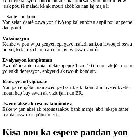
Diminye tansyon pandan anfans ak adolesans yon timoun redwi
risk pou fè maladi kè ak mouri akòk kè nan laj majè li
– Sante nan bouch
Yon selan dantè oswa yon fliyò topikal enpòtan anpil pou anpeche
dan pouri
Vaksinasyon
Kenbe w pou w pa genyen epi gaye maladi tankou lawoujòl oswa
polyo, ki lakòz chanjman nan lavi w oswa lanmò.
Evalyasyon konpòtman
Pwoblèm sante mantal afekte apeprè 1 sou 10 timoun ak jèn moun;
yo enkli depresyon, enkyetid ak twoub konduit.
Konseye antisipasyon
Yon pati enpòtan nan swen pedyatrik e ki konn diminye enkyetid
moun kap bay swen ak vizit ijan nan ER.
Jwenn aksè ak resous kominote a
Èske w gen aksè ak resous tankou bank manje, abri, ekspè sante
mantal oswa konpòtman ect.
Kisa nou ka espere pandan yon