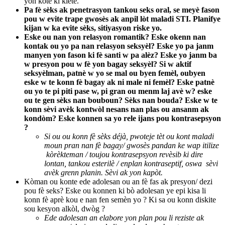
yon kote ki klete.
Pa fè sèks ak penetrasyon tankou seks oral, se meyè fason
pou w evite trape gwosès ak anpil lòt maladi STI. Planifye
kijan w ka evite sèks, sitiyasyon riske yo.
Eske ou nan yon relasyon romantik? Eske okenn nan
kontak ou yo pa nan relasyon seksyèl? Eske yo pa janm
manyen yon fason ki fè santi w pa alèz? Eske yo janm ba
w presyon pou w fè yon bagay seksyèl? Si w aktif
seksyèlman, patnè w yo se mal ou byen femèl, oubyen
eske w te konn fè bagay ak ni male ni femèl? Eske patnè
ou yo te pi piti pase w, pi gran ou menm laj avè w? eske
ou te gen sèks nan bouboun? Sèks nan bouda? Eske w te
konn sèvi avèk kontwòl nesans nan plas ou ansanm ak
kondòm? Eske konnen sa yo rele ijans pou kontrasepsyon
?
Si ou ou konn fè sèks déjà, pwoteje tèt ou kont maladi
moun pran nan fè bagay/ gwosès pandan ke wap itilize
kòrèkteman / toujou kontrasepsyon revèsib ki dire
lontan, tankou esterilè / enplan kontraseptif, oswa sèvi
avèk grenn planin. Sèvi ak yon kapòt.
Kòman ou konte ede adolesan ou an fè fas ak presyon/ dezi
pou fè seks? Eske ou konnen ki bò adolesan ye epi kisa li
konn fè aprè kou e nan fen semèn yo ? Ki sa ou konn diskite
sou kesyon alkòl, dwòg ?
Ede adolesan an elabore yon plan pou li reziste ak