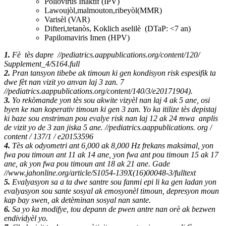
Poliovirus Inaktif (IPV)
Lawoujòl,malmouton,ribeyòl(MMR)
Varisѐl (VAR)
Difteri,tetanòs, Koklich aselilè (DTaP: <7 an)
Papilomaviris Imen (HPV)
1.
Fè tès dapre //pediatrics.aappublications.org/content/120/
Supplement_4/S164.full
2.
Pran tansyon tibebe ak timoun ki gen kondisyon risk espesifik ta
dwe fèt nan vizit yo anvan laj 3 zan. 7
//pediatrics.aappublications.org/content/140/3/e20171904).
3.
Yo rekòmande yon tès sou akwite vizyèl nan laj 4 ak 5 ane, osi
byen ke nan koperativ timoun ki gen 3 zan. Yo ka itilize tès depistaj
ki baze sou enstriman pou evalye risk nan laj 12 ak 24 mwa anplis
de vizit yo de 3 zan jiska 5 ane. //pediatrics.aappublications. org /
content / 137/1 / e20153596
4.
Tès ak odyometri ant 6,000 ak 8,000 Hz frekans maksimal, yon
fwa pou timoun ant 11 ak 14 ane, yon fwa ant pou timoun 15 ak 17
ane, ak yon fwa pou timoun ant 18 ak 21 ane. Gade
//www.jahonline.org/article/S1054-139X(16)00048-3/fulltext
5.
Evalyasyon sa a ta dwe santre sou fanmi epi li ka gen ladan yon
evalyasyon sou sante sosyal ak emosyonèl timoun, depresyon moun
kap bay swen, ak detèminan sosyal nan sante.
6.
Sa yo ka modifye, tou depann de pwen antre nan orè ak bezwen
endividyèl yo.