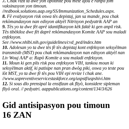
7.
Chak vizit ta dwe yon opòtinite pou mete ajou e ranpli fòm
vaksinasyon yon timoun.
//redbook.solutions.aap.org/SS/Immunization_Schedules.aspx.
8.
Fè evalyasyon risk oswa tès depistaj, jan sa mande, pou chak
rekòmandasyon nan edisyon aktyèl Nitrisyon pedyatrik AAP an
9.
Tès yo ta dwe fèt aprè idantifikasyon kèk faktè ki gen anpil risk.
Tès tibèkiloz dwe fèt daprè rekòmandasyon Komite AAP sou maladi
enfeksyon.
See //www.nhlbi.nih.gov/guidelines/cvd_ped/index.htm
10.
Adolesan yo ta dwe tès fè tès depistaj kont enfeksyon seksyèlman
transmisib (MST) pou chak rekòmandasyon nan edisyon aktyèl nan
Liv Wouj AAP a: Rapò Komite a sou maladi enfeksyon.
11.
Moun ki gen plis risk pou enfeksyon VIH, tankou moun ki
seksyèlman aktif, ki patisipe nan pran dwòg piki, oswa yo teste pou
lòt MST, yo ta dwe fè tès pou VIH epi revize l chak ane.
//www.uspreventiveservicestaskforce.org/uspstf/uspshivi.htm
12.
Si sous dlo prensipal la ensifizan ak fliyò, konsidere sipleman
fliyò oral. // pedyatri. aappublications.org/content/134/3/626
Gid antisipasyon pou timoun
16 ZAN