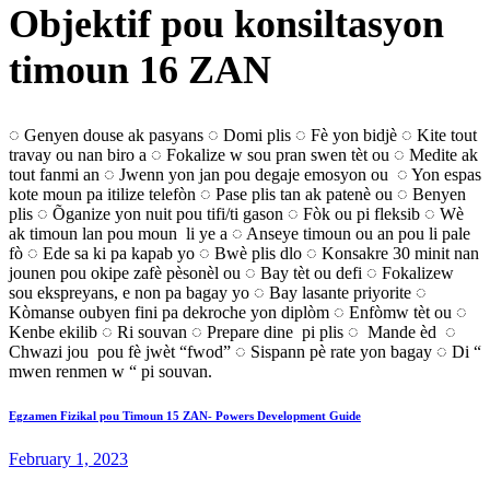
Objektif pou konsiltasyon
timoun 16 ZAN
◌ Genyen douse ak pasyans ◌ Domi plis ◌ Fè yon bidjè ◌ Kite tout
travay ou nan biro a ◌ Fokalize w sou pran swen tèt ou ◌ Medite ak
tout fanmi an ◌ Jwenn yon jan pou degaje emosyon ou ◌ Yon espas
kote moun pa itilize telefòn ◌ Pase plis tan ak patenè ou ◌ Benyen
plis ◌ Õganize yon nuit pou tifi/ti gason ◌ Fòk ou pi fleksib ◌ Wè
ak timoun lan pou moun li ye a ◌ Anseye timoun ou an pou li pale
fò ◌ Ede sa ki pa kapab yo ◌ Bwè plis dlo ◌ Konsakre 30 minit nan
jounen pou okipe zafè pèsonèl ou ◌ Bay tèt ou defi ◌ Fokalizew
sou ekspreyans, e non pa bagay yo ◌ Bay lasante priyorite ◌
Kòmanse oubyen fini pa dekroche yon diplòm ◌ Enfòmw tèt ou ◌
Kenbe ekilib ◌ Ri souvan ◌ Prepare dine pi plis ◌ Mande èd ◌
Chwazi jou pou fè jwèt “fwod” ◌ Sispann pè rate yon bagay ◌ Di “
mwen renmen w “ pi souvan.
Previous
Post
Egzamen Fizikal pou Timoun 15 ZAN- Powers Development Guide
post:
February 1, 2023
navigation