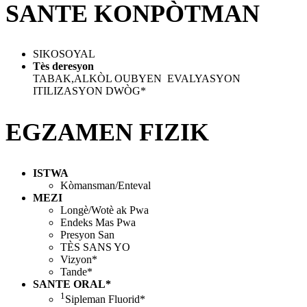
SANTE KONPÒTMAN
SIKOSOYAL
Tѐs deresyon
TABAK,ALKÒL OUBYEN EVALYASYON
ITILIZASYON DWÒG*
EGZAMEN FIZIK
ISTWA
Kòmansman/Enteval
MEZI
Longè/Wotè ak Pwa
Endeks Mas Pwa
Presyon San
TЀS SANS YO
Vizyon*
Tande*
SANTE ORAL*
1
Sipleman Fluorid*