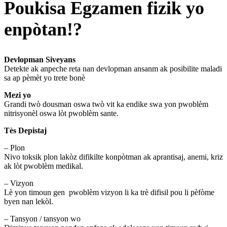
Poukisa Egzamen fizik yo
enpòtan!?
Devlopman Siveyans
Detekte ak anpeche reta nan devlopman ansanm ak posibilite maladi
sa ap pèmèt yo trete bonè
Mezi yo
Grandi twò dousman oswa twò vit ka endike swa yon pwoblèm
nitrisyonèl oswa lòt pwoblèm sante.
Tès Depistaj
– Plon
Nivo toksik plon lakòz difikilte konpòtman ak aprantisaj, anemi, kriz
ak lòt pwoblèm medikal.
– Vizyon
Lè yon timoun gen pwoblèm vizyon li ka trè difisil pou li pèfòme
byen nan lekòl.
– Tansyon / tansyon wo