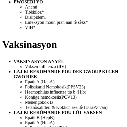
PWOSEDI YO
Anemi
Tibèkiloz*
Dislipidemi
Enfeksyon moun pran nan fè sèks*
VIH*
Vaksinasyon
VAKSINASYON ANYЀL
Vaksen Influenza (IIV)
LAJ KI REKOMANDE POU DEK GWOUP KI GEN
GWO RISK
Epatit A (HepA)
Polisakarid Nemokosik(PPSV23)
Haemophilus influenza tip b (Hib)
Konjige nemokosik(PCV13)
Menengokòk B
Tetanòs,difteri & Koklich aselilѐ (DTaP:<7an)
LAJ KI REKÒMANDE POU LÒT VAKSEN
Epatit B (HepB)
Epatit A (HepA)