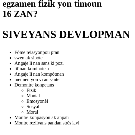
egzamen fizik yon timoun
16 ZAN?
SIVEYANS DEVLOPMAN
Fòme relasyonpou pran
swen ak sipòte
Angaje li nan sans ki pozi
tif nan kominote a
Angaje li nan kompòtman
mennen yon vi an sante
Demontre konpetans
Fizik
Mantal
Emosyonѐl
Sosyal
Moral
Montre konpasyon ak anpati
Montre rezilyans pandan strѐs lavi