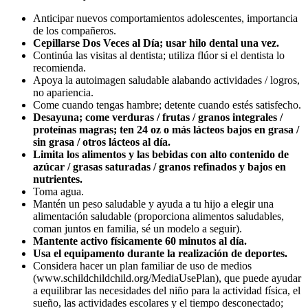
Anticipar nuevos comportamientos adolescentes, importancia
de los compañeros.
Cepillarse Dos Veces al Día; usar hilo dental una vez.
Continúa las visitas al dentista; utiliza flúor si el dentista lo
recomienda.
Apoya la autoimagen saludable alabando actividades / logros,
no apariencia.
Come cuando tengas hambre; detente cuando estés satisfecho.
Desayuna; come verduras / frutas / granos integrales /
proteínas magras; ten 24 oz o más lácteos bajos en grasa /
sin grasa / otros lácteos al día.
Limita los alimentos y las bebidas con alto contenido de
azúcar / grasas saturadas / granos refinados y bajos en
nutrientes.
Toma agua.
Mantén un peso saludable y ayuda a tu hijo a elegir una
alimentación saludable (proporciona alimentos saludables,
coman juntos en familia, sé un modelo a seguir).
Mantente activo físicamente 60 minutos al día.
Usa el equipamento durante la realización de deportes.
Considera hacer un plan familiar de uso de medios
(www.schildchildchild.org/MediaUsePlan), que puede ayudar
a equilibrar las necesidades del niño para la actividad física, el
sueño, las actividades escolares y el tiempo desconectado;