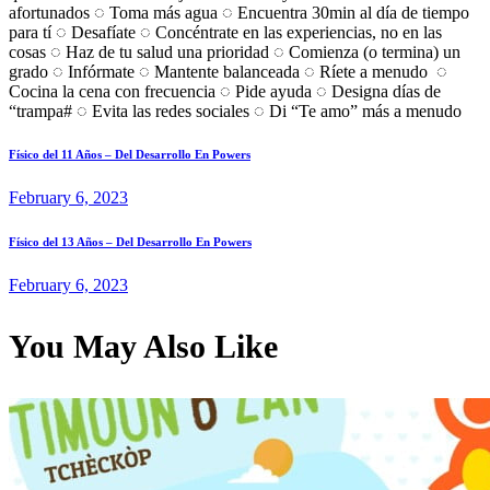
afortunados ◌ Toma más agua ◌ Encuentra 30min al día de tiempo
para tí ◌ Desafíate ◌ Concéntrate en las experiencias, no en las
cosas ◌ Haz de tu salud una prioridad ◌ Comienza (o termina) un
grado ◌ Infórmate ◌ Mantente balanceada ◌ Ríete a menudo ◌
Cocina la cena con frecuencia ◌ Pide ayuda ◌ Designa días de
“trampa# ◌ Evita las redes sociales ◌ Di “Te amo” más a menudo
Previous
Post
Físico del 11 Años – Del Desarrollo En Powers
post:
February 6, 2023
navigation
Next
Físico del 13 Años – Del Desarrollo En Powers
post:
February 6, 2023
You May Also Like