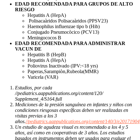
EDAD RECOMENDADA PARA GRUPOS DE ALTO
RIESGO
Hepatitis A (HepA)
Polisacaàridos Polisacaàridos (PPSV23)
Haemophilus influenzae tipo b (Hib)
Conjugado Pneumocòcico (PCV13)
Meningococos B
EDAD RECOMENDADA PARA ADMINISTRAR
VACUN DE
Hepatitis B (HepB)
Hepatitis A (HepA)
Poliovirus Inactivado (IPV:<18 yrs)
Paperas,Sarampiòn,Rubeola(MMR)
Varicela (VAR)
Estudios, por cada
//pediatrics.aappublications.org/content/120/
Supplement_4/S164.full
Mediciones de la presión sanguínea en infantes y niños con
condiciones riesgosas específicas deben ser realizadas en
visitas previas a los 3
años.
//pediatrics.aappublications.org/content/140/3/e20171904
Un estudio de agudeza visual es recomendado a los 4 y 5
años, así como en cooperativas de 3 años. Los estudios
basados en instrumentos deben ser usados para evaluar el