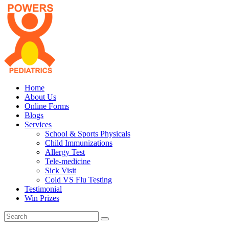
Home
About Us
Online Forms
Blogs
Services
School & Sports Physicals
Child Immunizations
Allergy Test
Tele-medicine
Sick Visit
Cold VS Flu Testing
Testimonial
Win Prizes