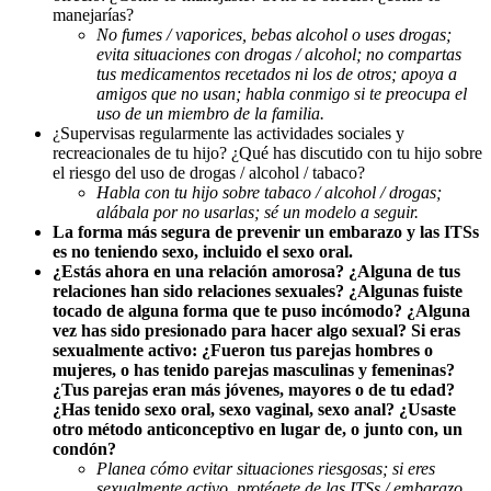
manejarías?
No fumes / vaporices, bebas alcohol o uses drogas;
evita situaciones con drogas / alcohol; no compartas
tus medicamentos recetados ni los de otros; apoya a
amigos que no usan; habla conmigo si te preocupa el
uso de un miembro de la familia.
¿Supervisas regularmente las actividades sociales y
recreacionales de tu hijo? ¿Qué has discutido con tu hijo sobre
el riesgo del uso de drogas / alcohol / tabaco?
Habla con tu hijo sobre tabaco / alcohol / drogas;
alábala por no usarlas; sé un modelo a seguir.
La forma más segura de prevenir un embarazo y las ITSs
es no teniendo sexo, incluido el sexo oral.
¿Estás ahora en una relación amorosa? ¿Alguna de tus
relaciones han sido relaciones sexuales? ¿Algunas fuiste
tocado de alguna forma que te puso incómodo? ¿Alguna
vez has sido presionado para hacer algo sexual? Si eras
sexualmente activo: ¿Fueron tus parejas hombres o
mujeres, o has tenido parejas masculinas y femeninas?
¿Tus parejas eran más jóvenes, mayores o de tu edad?
¿Has tenido sexo oral, sexo vaginal, sexo anal? ¿Usaste
otro método anticonceptivo en lugar de, o junto con, un
condón?
Planea cómo evitar situaciones riesgosas; si eres
sexualmente activo, protégete de las ITSs / embarazo.