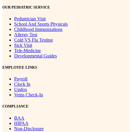
OUR PEDIATRIC SERVICE
Pediatrician Visit
School And Sports Physicals
Childhood Immunizations
Allergy Test
Cold VS Flu Testing
Sick Visit
Tele-Medicine
Developmental Guides
EMPLOYEE LINKS
Payroll
Clock In
Updox
Veins Check-In
COMPLIANCE
BAA
HIPAA
Non-Disclosure