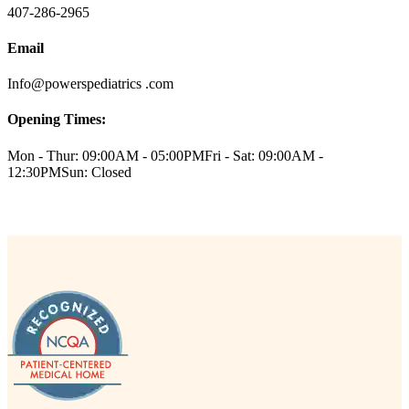
407-286-2965
Email
Info@powerspediatrics .com
Opening Times:
Mon - Thur: 09:00AM - 05:00PM
Fri - Sat: 09:00AM -
12:30PM
Sun: Closed