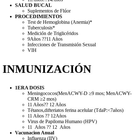
SALUD BUCAL
Suplementos de Flúor
PROCEDIMIENTOS
Test de Hemoglobina (Anemia)*
Tuberculosis*
Medición de Triglicéridos
9Aǹos ??11 Aǹos
Infecciones de Transmisión Sexual
VIH
INMUNIZACIÓN
1ERA DOSIS
Meningococos(MenACWY-D ≥9 mos; MenACWY-
CRM ≥2 mos)
11 Aǹos?? 12 Aǹos
Tétanos,difteriatos ferina acelular (TdaP:<7aǹos)
11 Aǹos ?? 12Aǹos
Virus de Papiloma Humano (HPV)
11 Aǹos ?? 12 Aǹos
Vacunacion Anual
Influenza (IIV)