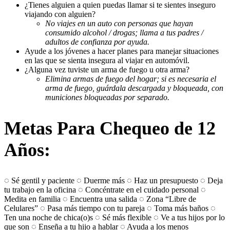
¿Tienes alguien a quien puedas llamar si te sientes inseguro
viajando con alguien?
No viajes en un auto con personas que hayan
consumido alcohol / drogas; llama a tus padres /
adultos de confianza por ayuda.
Ayude a los jóvenes a hacer planes para manejar situaciones
en las que se sienta insegura al viajar en automóvil.
¿Alguna vez tuviste un arma de fuego u otra arma?
Elimina armas de fuego del hogar; si es necesaria el
arma de fuego, guárdala descargada y bloqueada, con
municiones bloqueadas por separado.
Metas Para Chequeo de 12
Años:
◌ Sé gentil y paciente ◌ Duerme más ◌ Haz un presupuesto ◌ Deja
tu trabajo en la oficina ◌ Concéntrate en el cuidado personal ◌
Medita en familia ◌ Encuentra una salida ◌ Zona “Libre de
Celulares” ◌ Pasa más tiempo con tu pareja ◌ Toma más baños ◌
Ten una noche de chica(o)s ◌ Sé más flexible ◌ Ve a tus hijos por lo
que son ◌ Enseña a tu hijo a hablar ◌ Ayuda a los menos