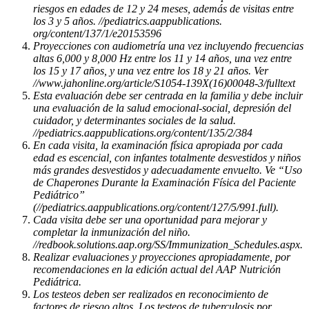
riesgos en edades de 12 y 24 meses, además de visitas entre
los 3 y 5 años. //pediatrics.aappublications.
org/content/137/1/e20153596
Proyecciones con audiometría una vez incluyendo frecuencias
altas 6,000 y 8,000 Hz entre los 11 y 14 años, una vez entre
los 15 y 17 años, y una vez entre los 18 y 21 años. Ver
//www.jahonline.org/article/S1054-139X(16)00048-3/fulltext
Esta evaluación debe ser centrada en la familia y debe incluir
una evaluación de la salud emocional-social, depresión del
cuidador, y determinantes sociales de la salud.
//pediatrics.aappublications.org/content/135/2/384
En cada visita, la examinación física apropiada por cada
edad es escencial, con infantes totalmente desvestidos y niños
más grandes desvestidos y adecuadamente envuelto. Ve “Uso
de Chaperones Durante la Examinación Física del Paciente
Pediátrico”
(//pediatrics.aappublications.org/content/127/5/991.full).
Cada visita debe ser una oportunidad para mejorar y
completar la inmunización del niño.
//redbook.solutions.aap.org/SS/Immunization_Schedules.aspx.
Realizar evaluaciones y proyecciones apropiadamente, por
recomendaciones en la edición actual del AAP Nutrición
Pediátrica.
Los testeos deben ser realizados en reconocimiento de
factores de riesgo altos. Los testeos de tuberculosis por